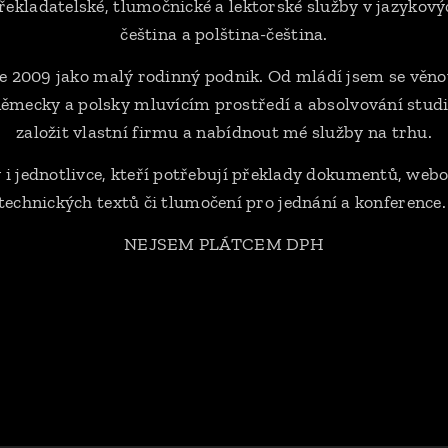
překladatelské, tlumočnické a lektorské služby v jazyko
čeština a polština-čeština.
e 2009 jako malý rodinný podnik. Od mládí jsem se věno
mecky a polsky mluvícím prostředí a absolvování studi
založit vlastní firmu a nabídnout mé služby na trhu.
 i jednotlivce, kteří potřebují překlady dokumentů, web
technických textů či tlumočení pro jednání a konference
NEJSEM PLÁTCEM DPH